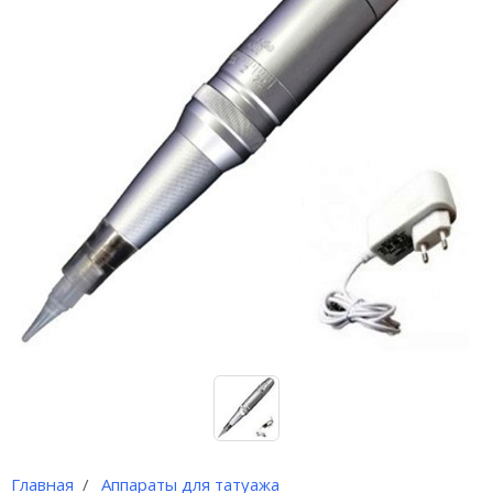
Иглы и колпачки для
оригинальных аппаратов Dragon
Bella ( Тайвань)
Иглы и колпачки GiantSun
My M мезо и BB Glow модули
Главная
Аппараты для татуажа