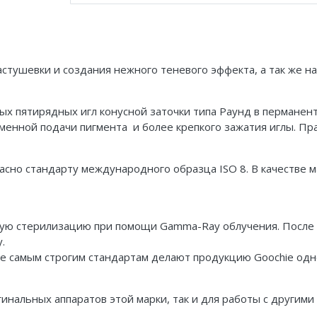
астушевки и создания нежного теневого эффекта, а так же 
ых пятирядных игл конусной заточки типа Раунд в перманент
менной подачи пигмента и более крепкого зажатия иглы. Пр
асно стандарту международного образца ISO 8. В качестве м
ную стерилизацию при помощи Gamma-Ray облучения
. После
у.
е самым строгим стандартам делают продукцию Goochie одн
гинальных аппаратов этой марки, так и для работы с другими