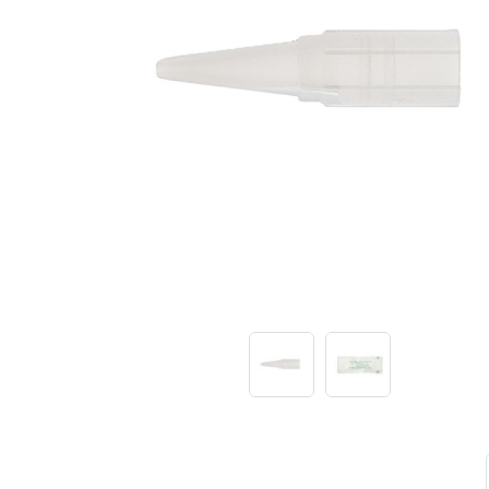
Иглы и колпачки для оригинальных
аппаратов Dragon Bella ( Тайвань)
Иглы и колпачки GiantSun
My M мезо и BB Glow модули