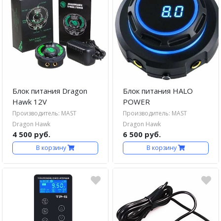
Иглы и колпачки для
оригинальных аппаратов Dragon
Bella ( Тайвань)
Иглы и колпачки GiantSun
My M мезо и BB Glow модули
Блок питания Dragon
Блок питания HALO
Hawk 12V
POWER
Производитель: MAST
Производитель: MAST
Dragon Hawk
Dragon Hawk
4 500 руб.
6 500 руб.
В корзину
В корзину