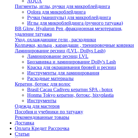
AQUA
Пигменты, иглы, ручки для микроблейдинга
Qolora для микроблейдинга
Ручки (манипулы) для микроблейдинга
Иглы для микроблейдинга (ручного татуажа)
BB Glow, Hyaluron Pen ,фракционная мезотерапия,
удаление татуажа
Уход, охлаждающие гели , расходники
Колпачки, кольца , карандаши , тренировочные коврики
Ламинирование ресниц (LVL, Dollys Lash)
Ламинирование ресниц LVL
Биозавивка и ламинирование Dolly's Lash
Краска для окрашивания бровей и ресниц
Инструменты для ламинирования
Расходные материалы
Кератин, ботокс для волос
Brasil Cacau Cadiveu кератин SPA - botox
Honma Tokyo кератин, ботокс, bixyplastia
Инструменты
Одежда для мастеров
Пособия и учебники по татуажу
Рекомендованные товары
Доставка
Оплата Кредит Рассрочка
Статьи