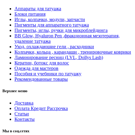
Аппараты для татуажа
Блоки питания
Иглы, колпачки, модули, запчасти
Пигменты для аппаратного татуажа
Пигменты, иглы, ручки для микроблейдинга
BB Glow, Hyaluron Pen ,фракционная мезотерапия,
удаление татуажа
Уход, охлаждающие гели , расходники
Колпачки, кольца , карандаши , тренировочные коврики
Ламинирование ресниц (LVL, Dollys Lash)
Кератин, ботокс для волос
Одежда для мастеров
Пособия и учебники по татуажу
Рекомендованные товары
Верхнее меню
Доставка
Оплата Кредит Рассрочка
Статьи
Контакты
Мы в соц.сетях