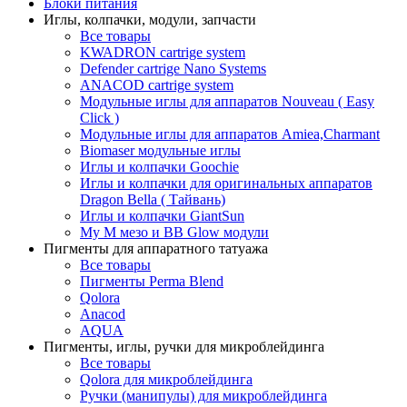
Блоки питания
Иглы, колпачки, модули, запчасти
Все товары
KWADRON cartrige system
Defender cartrige Nano Systems
ANACOD cartrige system
Модульные иглы для аппаратов Nouveau ( Easy
Click )
Модульные иглы для аппаратов Amiea,Charmant
Biomaser модульные иглы
Иглы и колпачки Goochie
Иглы и колпачки для оригинальных аппаратов
Dragon Bella ( Тайвань)
Иглы и колпачки GiantSun
My M мезо и BB Glow модули
Пигменты для аппаратного татуажа
Все товары
Пигменты Perma Blend
Qolora
Anacod
AQUA
Пигменты, иглы, ручки для микроблейдинга
Все товары
Qolora для микроблейдинга
Ручки (манипулы) для микроблейдинга