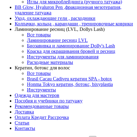
Иглы для микроблейдинга (ручного татуажа)
BB Glow, Hyaluron Pen ,фракционная мезотерапия,
удаление татуажа
Уход, охлаждающие гели , расходники
Колпачки, кольца , карандаши , тренировочные коврики
Ламинирование ресниц (LVL, Dollys Lash)
Все товары
Ламинирование ресниц LVL
Биозавивка и ламинирование Dolly's Lash
Краска для окрашивания бровей и ресниц
Инструменты для ламинирования
Расходные материалы
Кератин, ботокс для волос
Все товары
Brasil Cacau Cadiveu кератин SPA - botox
Honma Tokyo кератин, ботокс, bixyplastia
Инструменты
Одежда для мастеров
Пособия и учебники по татуажу
Рекомендованные товары
Доставка
Оплата Кредит Рассрочка
Статьи
Контакты