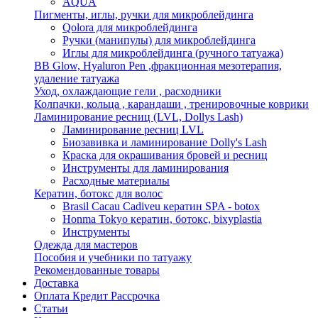
AQUA
Пигменты, иглы, ручки для микроблейдинга
Qolora для микроблейдинга
Ручки (манипулы) для микроблейдинга
Иглы для микроблейдинга (ручного татуажа)
BB Glow, Hyaluron Pen ,фракционная мезотерапия,
удаление татуажа
Уход, охлаждающие гели , расходники
Колпачки, кольца , карандаши , тренировочные коврики
Ламинирование ресниц (LVL, Dollys Lash)
Ламинирование ресниц LVL
Биозавивка и ламинирование Dolly's Lash
Краска для окрашивания бровей и ресниц
Инструменты для ламинирования
Расходные материалы
Кератин, ботокс для волос
Brasil Cacau Cadiveu кератин SPA - botox
Honma Tokyo кератин, ботокс, bixyplastia
Инструменты
Одежда для мастеров
Пособия и учебники по татуажу
Рекомендованные товары
Доставка
Оплата Кредит Рассрочка
Статьи