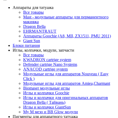
Аппараты для татуажа
Все товары
Mast - модульные аппараты для перманентного
макияжа
Dragon Bella
EHRMANTRAUT
Аппараты Goochie (A8, MII, ZX1511, PMU 2011)
Giant Sun
Блоки питания
Иглы, колпачки, модули, запчасти
Все товары
KWADRON cartrige system
Defender cartrige Nano Systems
ANACOD cartrige system
Модульные иглы для аппаратов Nouveau ( Easy
Click )
Модульные иглы для аппаратов Amiea,Charmant
Biomaser модульные иглы
Иглы и колпачки Goochie
Иглы и колпачки для оригинальных аппаратов
Dragon Bella ( Тайвань)
Иглы и колпачки GiantSun
My M мезо и BB Glow модули
Пигменты для аппаратного татуажа