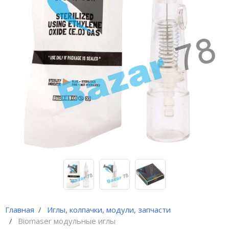
Иглы и колпачки для
оригинальных аппаратов Dragon
Bella ( Тайвань)
Иглы и колпачки GiantSun
My M мезо и BB Glow модули
Главная
Иглы, колпачки, модули, запчасти
Biomaser модульные иглы