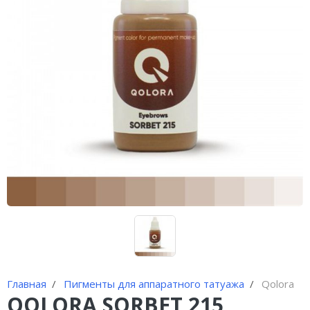
Иглы и колпачки для
оригинальных аппаратов Dragon
Bella ( Тайвань)
Иглы и колпачки GiantSun
My M мезо и BB Glow модули
Главная
Пигменты для аппаратного татуажа
Qolora
QOLORA SORBET 215