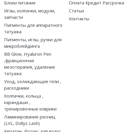
Блоки питания
Оплата Кредит Рассрочка
Иглы, колпачки, модули,
Статьи
запчасти
Контакты
Пигменты для аппаратного
татуажа
Пигменты, иглы, ручки для
микроблейдинга
BB Glow, Hyaluron Pen
,фракционная
мезотерапия, удаление
татуажа
Уход, охлаждающие гели ,
расходники
Колпачки, кольца ,
карандаши ,
тренировочные коврики
Ламинирование ресниц
(LVL, Dollys Lash)
Кератин, ботокс для волос