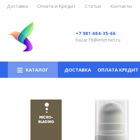
Доставка
Оплата и Кредит
Статьи
Контакты
Все товары
Все товары
Все товары
Все товары
Все товары
Все товары
+7 981 684-35-66
Mast - модульные аппараты для
KWADRON cartrige system
Пигменты Perma Blend
Qolora для микроблейдинга
Ламинирование ресниц LVL
Brasil Cacau Cadiveu кератин SPA - botox
bazar78@internet.ru
перманентного макияжа
Defender cartrige Nano Systems
Qolora
Ручки (манипулы) для микроблейдинга
Биозавивка и ламинирование Dolly's Lash
Honma Tokyo кератин, ботокс, bixyplastia
Dragon Bella
ANACOD cartrige system
Anacod
Иглы для микроблейдинга (ручного
Краска для окрашивания бровей и ресниц
Инструменты
EHRMANTRAUT
татуажа)
ДОСТАВКА
ОПЛАТА КРЕДИТ
КАТАЛОГ
Модульные иглы для аппаратов Nouveau (
AQUA
Инструменты для ламинирования
Аппараты Goochie (A8, MII, ZX1511, PMU
Easy Click )
Расходные материалы
2011)
Модульные иглы для аппаратов
Giant Sun
Amiea,Charmant
Biomaser модульные иглы
Иглы и колпачки Goochie