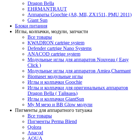
Dragon Bella
EHRMANTRAUT
Аппараты Goochie (A8, MII, ZX1511, PMU 2011)
Giant Sun
Блоки питания
Иглы, колпачки, модули, запчасти
Все товары
KWADRON cartrige system
Defender cartrige Nano Systems
ANACOD cartrige system
Модульные иглы для аппаратов Nouveau ( Easy
Click )
Модульные иглы для аппаратов Amiea,Charmant
Biomaser модульные иглы
Иглы и колпачки Goochie
Иглы и колпачки для оригинальных аппаратов
Dragon Bella ( Тайвань)
Иглы и колпачки GiantSun
My M мезо и BB Glow модули
Пигменты для аппаратного татуажа
Все товары
Пигменты Perma Blend
Qolora
Anacod
AQUA