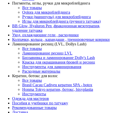
Пигменты, иглы, ручки для микроблейдинга
Все товары
Qolora для микроблейдинга
Ручки (манипулы) для микроблейдинга
Иглы для микроблейдинга (ручного татуажа)
BB Glow, Hyaluron Pen ,фракционная мезотерапия,
удаление татуажа
Уход, охлаждающие гели , расходники
Колпачки, кольца , карандаши , тренировочные коврики
Ламинирование ресниц (LVL, Dollys Lash)
Все товары
Ламинирование ресниц LVL
Биозавивка и ламинирование Dolly's Lash
Краска для окрашивания бровей и ресниц
Инструменты для ламинирования
Расходные материалы
Кератин, ботокс для волос
Все товары
Brasil Cacau Cadiveu кератин SPA - botox
Honma Tokyo кератин, ботокс, bixyplastia
Инструменты
Одежда для мастеров
Пособия и учебники по татуажу
Рекомендованные товары
Доставка