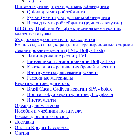
AQUA
Пигменты, иглы, ручки для микроблейдинга
Qolora для микроблейдинга
Ручки (манипулы) для микроблейдинга
Иглы для микроблейдинга (ручного татуажа)
BB Glow, Hyaluron Pen ,фракционная мезотерапия,
удаление татуажа
Уход, охлаждающие гели , расходники
Колпачки, кольца , карандаши , тренировочные коврики
Ламинирование ресниц (LVL, Dollys Lash)
Ламинирование ресниц LVL
Биозавивка и ламинирование Dolly's Lash
Краска для окрашивания бровей и ресниц
Инструменты для ламинирования
Расходные материалы
Кератин, ботокс для волос
Brasil Cacau Cadiveu кератин SPA - botox
Honma Tokyo кератин, ботокс, bixyplastia
Инструменты
Одежда для мастеров
Пособия и учебники по татуажу
Рекомендованные товары
Доставка
Оплата Кредит Рассрочка
Статьи