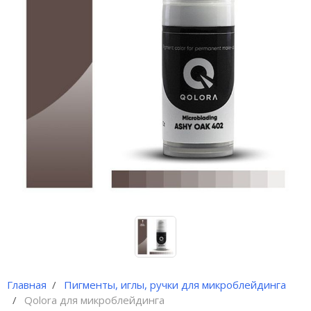
Иглы и колпачки для
оригинальных аппаратов Dragon
Bella ( Тайвань)
Иглы и колпачки GiantSun
My M мезо и BB Glow модули
Главная
Пигменты, иглы, ручки для микроблейдинга
Qolora для микроблейдинга