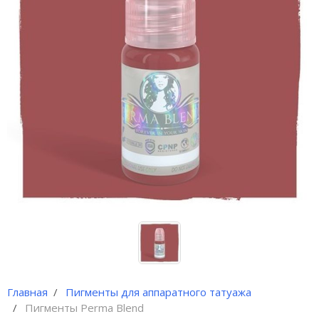
Иглы и колпачки для
оригинальных аппаратов Dragon
Bella ( Тайвань)
Иглы и колпачки GiantSun
My M мезо и BB Glow модули
Главная
Пигменты для аппаратного татуажа
Пигменты Perma Blend