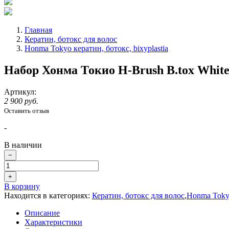
Главная
Кератин, ботокс для волос
Honma Tokyo кератин, ботокс, bixyplastia
Набор Хонма Токио H-Brush B.tox White /
Артикул:
2 900 руб.
Оставить отзыв
-
В наличии
−
+
В корзину
Находится в категориях:
Кератин, ботокс для волос
,
Honma Tokyo
Описание
Характеристики