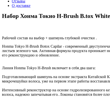
Отзывы
О доставке
Набор Хонма Токио H-Brush B.tox White /
Рабочий состав на выбор + шапмунь глубокой очистки .
Honma Tokyo H-Brush Botox Capilar - современный двуступенчат
листьев зеленого чая. Активная формула продукта проникает н
его реконструкцию и обновление.
Линия Honma Tokyo H-Brush включает в себя два шага:
Подготавливающий шампунь на основе экстракта Китайской Ка
микрочешуйки волоса, уже на первом этапе работы восстанавл
Интенсивный реконструктор на основе гидролизированного ке
волоса, надежно запечатывая его. Локоны становятся более п