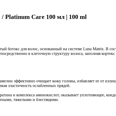
 Platinum Care 100 мл | 100 ml
ый ботокс для волос, основанный на системе Luna Matrix. В сос
епосредственно в клеточную структуру волоса, заполняя кортекс
мелии эффективно очищает кожу головы, избавляет ее от излиш
ивая эластичность ослабленных прядей.
ратина и комплекса аминокислот, оказывает уплотняющее, конд
лотными, тяжелыми и блестящими.