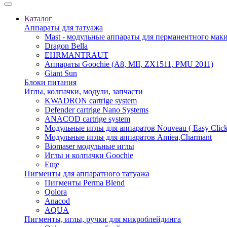
Каталог
Аппараты для татуажа
Mast - модульные аппараты для перманентного мак
Dragon Bella
EHRMANTRAUT
Аппараты Goochie (A8, MII, ZX1511, PMU 2011)
Giant Sun
Блоки питания
Иглы, колпачки, модули, запчасти
KWADRON cartrige system
Defender cartrige Nano Systems
ANACOD cartrige system
Модульные иглы для аппаратов Nouveau ( Easy Click
Модульные иглы для аппаратов Amiea,Charmant
Biomaser модульные иглы
Иглы и колпачки Goochie
Еще
Пигменты для аппаратного татуажа
Пигменты Perma Blend
Qolora
Anacod
AQUA
Пигменты, иглы, ручки для микроблейдинга