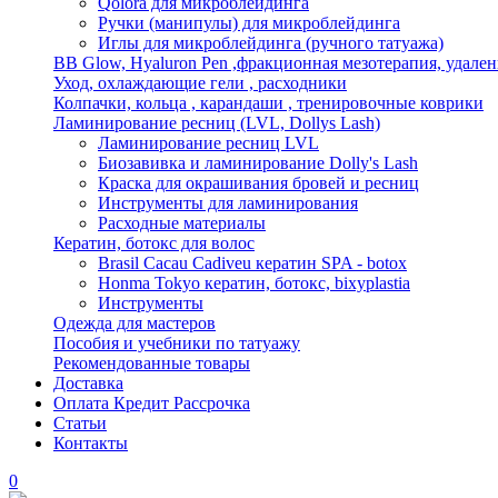
Qolora для микроблейдинга
Ручки (манипулы) для микроблейдинга
Иглы для микроблейдинга (ручного татуажа)
BB Glow, Hyaluron Pen ,фракционная мезотерапия, удален
Уход, охлаждающие гели , расходники
Колпачки, кольца , карандаши , тренировочные коврики
Ламинирование ресниц (LVL, Dollys Lash)
Ламинирование ресниц LVL
Биозавивка и ламинирование Dolly's Lash
Краска для окрашивания бровей и ресниц
Инструменты для ламинирования
Расходные материалы
Кератин, ботокс для волос
Brasil Cacau Cadiveu кератин SPA - botox
Honma Tokyo кератин, ботокс, bixyplastia
Инструменты
Одежда для мастеров
Пособия и учебники по татуажу
Рекомендованные товары
Доставка
Оплата Кредит Рассрочка
Статьи
Контакты
0