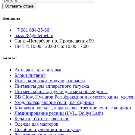
Оставить отзыв
Контакты
+7 981 684-35-66
bazar78@internet.ru
Санкт-Петербург, пр. Просвещения 99
Пн-Пт: 10:00 - 20:00 Сб: 10:00-17:00
Каталог
Аппараты для татуажа
Блоки питания
Иглы, колпачки, модули, запчасти
Пигменты для аппаратного татуажа
Пигменты, иглы, ручки для микроблейдинга
BB Glow, Hyaluron Pen ,фракционная мезотерапия, удален
Уход, охлаждающие гели , расходники
Колпачки, кольца , карандаши , тренировочные коврики
Ламинирование ресниц (LVL, Dollys Lash)
Кератин, ботокс для волос
Одежда для мастеров
Пособия и учебники по татуажу
Рекомендованные товары