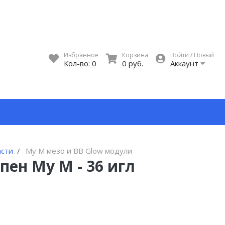
Избранное
Корзина
Войти / Новый
Кол-во:
0
0 руб.
Аккаунт
асти
My M мезо и BB Glow модули
ен My M - 36 игл