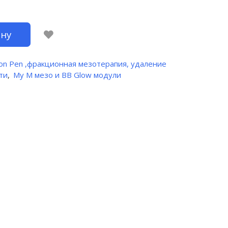
ину
ron Pen ,фракционная мезотерапия, удаление
ти
,
My M мезо и BB Glow модули