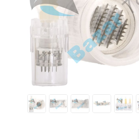
Иглы и колпачки для оригинальных
аппаратов Dragon Bella ( Тайвань)
Иглы и колпачки GiantSun
My M мезо и BB Glow модули