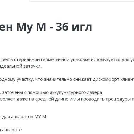
н My M - 36 игл
 pen
в стерильной герметичной упаковке используется для у
идеальной заточки..
 одному участку, что значительно снижает дискомфорт клие
, заточены с помощью аккупунктурного лазера
зволяет даже на средней длине иглы проводить процедуры
т для аппаратов MY M
а аппарате