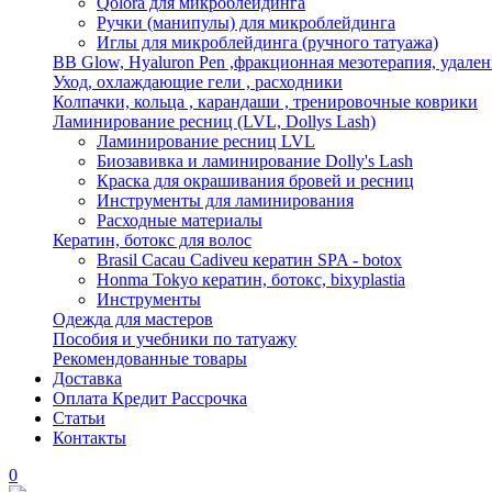
Qolora для микроблейдинга
Ручки (манипулы) для микроблейдинга
Иглы для микроблейдинга (ручного татуажа)
BB Glow, Hyaluron Pen ,фракционная мезотерапия, удален
Уход, охлаждающие гели , расходники
Колпачки, кольца , карандаши , тренировочные коврики
Ламинирование ресниц (LVL, Dollys Lash)
Ламинирование ресниц LVL
Биозавивка и ламинирование Dolly's Lash
Краска для окрашивания бровей и ресниц
Инструменты для ламинирования
Расходные материалы
Кератин, ботокс для волос
Brasil Cacau Cadiveu кератин SPA - botox
Honma Tokyo кератин, ботокс, bixyplastia
Инструменты
Одежда для мастеров
Пособия и учебники по татуажу
Рекомендованные товары
Доставка
Оплата Кредит Рассрочка
Статьи
Контакты
0