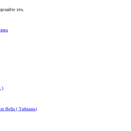
делайте это.
ияжа
 )
n Bella ( Тайвань)