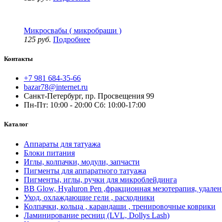
Микросвабы ( микробраши )
125 руб.
Подробнее
Контакты
+7 981 684-35-66
bazar78@internet.ru
Санкт-Петербург, пр. Просвещения 99
Пн-Пт: 10:00 - 20:00 Сб: 10:00-17:00
Каталог
Аппараты для татуажа
Блоки питания
Иглы, колпачки, модули, запчасти
Пигменты для аппаратного татуажа
Пигменты, иглы, ручки для микроблейдинга
BB Glow, Hyaluron Pen ,фракционная мезотерапия, удален
Уход, охлаждающие гели , расходники
Колпачки, кольца , карандаши , тренировочные коврики
Ламинирование ресниц (LVL, Dollys Lash)