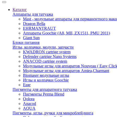
Каталог
Аппараты для татуажа
Mast - модульные аппараты для перманентного мак
Dragon Bella
EHRMANTRAUT
Аппараты Goochie (A8, MII, ZX1511, PMU 2011)
Giant Sun
Блоки питания
Иглы, колпачки, модули, запчасти
KWADRON cartrige system
Defender cartrige Nano Systems
ANACOD cartrige system
Модульные иглы для аппаратов Nouveau ( Easy Click
Модульные иглы для аппаратов Amiea,Charmant
Biomaser модульные иглы
Иглы и колпачки Goochie
Еще
Пигменты для аппаратного татуажа
Пигменты Perma Blend
Qolora
Anacod
AQUA
Пигменты, иглы, ручки для микроблейдинга