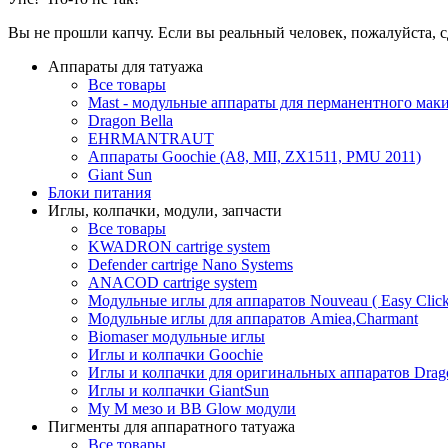
Вы не прошли капчу. Если вы реальный человек, пожалуйста, с
Аппараты для татуажа
Все товары
Mast - модульные аппараты для перманентного мак
Dragon Bella
EHRMANTRAUT
Аппараты Goochie (A8, MII, ZX1511, PMU 2011)
Giant Sun
Блоки питания
Иглы, колпачки, модули, запчасти
Все товары
KWADRON cartrige system
Defender cartrige Nano Systems
ANACOD cartrige system
Модульные иглы для аппаратов Nouveau ( Easy Click
Модульные иглы для аппаратов Amiea,Charmant
Biomaser модульные иглы
Иглы и колпачки Goochie
Иглы и колпачки для оригинальных аппаратов Drago
Иглы и колпачки GiantSun
My M мезо и BB Glow модули
Пигменты для аппаратного татуажа
Все товары