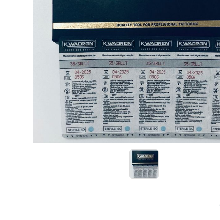
Иглы и колпачки для оригинальных
аппаратов Dragon Bella ( Тайвань)
Иглы и колпачки GiantSun
My M мезо и BB Glow модули