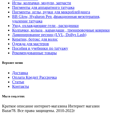
Иглы, колпачки, модули, запчасти
Пигменты для аппаратного татуажа
Пигменты, иглы, ручки для микроблейдинга
BB Glow, Hyaluron Pen ,фракционная мезотерапия,
удаление татуажа
Уход, охлаждающие гели , расходники
Колпачки, кольца , карандаши , тренировочные коврики
Ламинирование ресниц (LVL, Dollys Lash)
Кератин, ботокс для волос
Одежда для мастеров
Пособия и учебники по татуажу
Рекомендованные товары
Верхнее меню
Доставка
Оплата Кредит Рассрочка
Статьи
Контакты
Мы в соц.сетях
Краткое описание интернет-магазина
Интернет магазин
Bazar78. Все права защищены. 2010-2022г