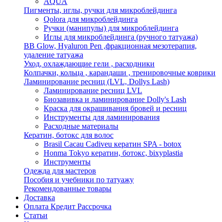
AQUA
Пигменты, иглы, ручки для микроблейдинга
Qolora для микроблейдинга
Ручки (манипулы) для микроблейдинга
Иглы для микроблейдинга (ручного татуажа)
BB Glow, Hyaluron Pen ,фракционная мезотерапия,
удаление татуажа
Уход, охлаждающие гели , расходники
Колпачки, кольца , карандаши , тренировочные коврики
Ламинирование ресниц (LVL, Dollys Lash)
Ламинирование ресниц LVL
Биозавивка и ламинирование Dolly's Lash
Краска для окрашивания бровей и ресниц
Инструменты для ламинирования
Расходные материалы
Кератин, ботокс для волос
Brasil Cacau Cadiveu кератин SPA - botox
Honma Tokyo кератин, ботокс, bixyplastia
Инструменты
Одежда для мастеров
Пособия и учебники по татуажу
Рекомендованные товары
Доставка
Оплата Кредит Рассрочка
Статьи