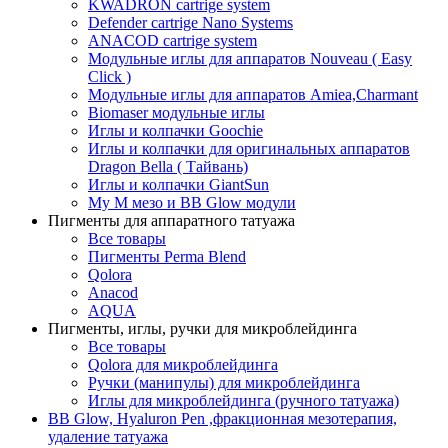
KWADRON cartrige system
Defender cartrige Nano Systems
ANACOD cartrige system
Модульные иглы для аппаратов Nouveau ( Easy
Click )
Модульные иглы для аппаратов Amiea,Charmant
Biomaser модульные иглы
Иглы и колпачки Goochie
Иглы и колпачки для оригинальных аппаратов
Dragon Bella ( Тайвань)
Иглы и колпачки GiantSun
My M мезо и BB Glow модули
Пигменты для аппаратного татуажа
Все товары
Пигменты Perma Blend
Qolora
Anacod
AQUA
Пигменты, иглы, ручки для микроблейдинга
Все товары
Qolora для микроблейдинга
Ручки (манипулы) для микроблейдинга
Иглы для микроблейдинга (ручного татуажа)
BB Glow, Hyaluron Pen ,фракционная мезотерапия,
удаление татуажа