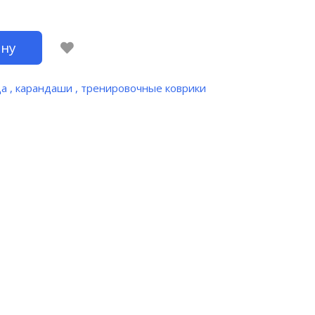
ину
ца , карандаши , тренировочные коврики