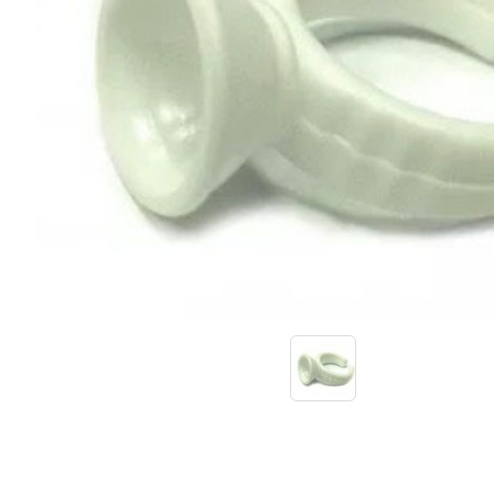
Иглы и колпачки для оригинальных
аппаратов Dragon Bella ( Тайвань)
Иглы и колпачки GiantSun
My M мезо и BB Glow модули