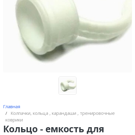
Иглы и колпачки для
оригинальных аппаратов Dragon
Bella ( Тайвань)
Иглы и колпачки GiantSun
My M мезо и BB Glow модули
Главная
Колпачки, кольца , карандаши , тренировочные
коврики
Кольцо - емкость для