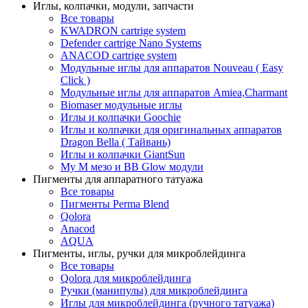
Иглы, колпачки, модули, запчасти
Все товары
KWADRON cartrige system
Defender cartrige Nano Systems
ANACOD cartrige system
Модульные иглы для аппаратов Nouveau ( Easy
Click )
Модульные иглы для аппаратов Amiea,Charmant
Biomaser модульные иглы
Иглы и колпачки Goochie
Иглы и колпачки для оригинальных аппаратов
Dragon Bella ( Тайвань)
Иглы и колпачки GiantSun
My M мезо и BB Glow модули
Пигменты для аппаратного татуажа
Все товары
Пигменты Perma Blend
Qolora
Anacod
AQUA
Пигменты, иглы, ручки для микроблейдинга
Все товары
Qolora для микроблейдинга
Ручки (манипулы) для микроблейдинга
Иглы для микроблейдинга (ручного татуажа)