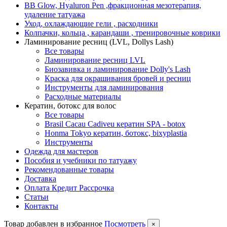
BB Glow, Hyaluron Pen ,фракционная мезотерапия,
удаление татуажа
Уход, охлаждающие гели , расходники
Колпачки, кольца , карандаши , тренировочные коврики
Ламинирование ресниц (LVL, Dollys Lash)
Все товары
Ламинирование ресниц LVL
Биозавивка и ламинирование Dolly's Lash
Краска для окрашивания бровей и ресниц
Инструменты для ламинирования
Расходные материалы
Кератин, ботокс для волос
Все товары
Brasil Cacau Cadiveu кератин SPA - botox
Honma Tokyo кератин, ботокс, bixyplastia
Инструменты
Одежда для мастеров
Пособия и учебники по татуажу
Рекомендованные товары
Доставка
Оплата Кредит Рассрочка
Статьи
Контакты
Товар добавлен в избранное
Посмотреть
×