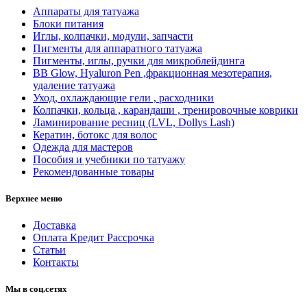
Аппараты для татуажа
Блоки питания
Иглы, колпачки, модули, запчасти
Пигменты для аппаратного татуажа
Пигменты, иглы, ручки для микроблейдинга
BB Glow, Hyaluron Pen ,фракционная мезотерапия,
удаление татуажа
Уход, охлаждающие гели , расходники
Колпачки, кольца , карандаши , тренировочные коврики
Ламинирование ресниц (LVL, Dollys Lash)
Кератин, ботокс для волос
Одежда для мастеров
Пособия и учебники по татуажу
Рекомендованные товары
Верхнее меню
Доставка
Оплата Кредит Рассрочка
Статьи
Контакты
Мы в соц.сетях