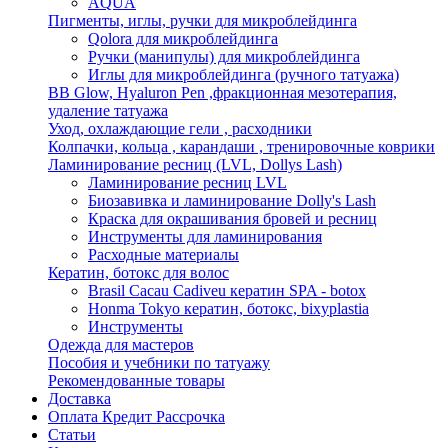
AQUA
Пигменты, иглы, ручки для микроблейдинга
Qolora для микроблейдинга
Ручки (манипулы) для микроблейдинга
Иглы для микроблейдинга (ручного татуажа)
BB Glow, Hyaluron Pen ,фракционная мезотерапия,
удаление татуажа
Уход, охлаждающие гели , расходники
Колпачки, кольца , карандаши , тренировочные коврики
Ламинирование ресниц (LVL, Dollys Lash)
Ламинирование ресниц LVL
Биозавивка и ламинирование Dolly's Lash
Краска для окрашивания бровей и ресниц
Инструменты для ламинирования
Расходные материалы
Кератин, ботокс для волос
Brasil Cacau Cadiveu кератин SPA - botox
Honma Tokyo кератин, ботокс, bixyplastia
Инструменты
Одежда для мастеров
Пособия и учебники по татуажу
Рекомендованные товары
Доставка
Оплата Кредит Рассрочка
Статьи