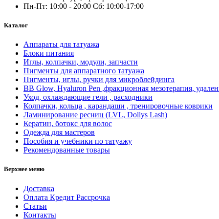
Пн-Пт: 10:00 - 20:00 Сб: 10:00-17:00
Каталог
Аппараты для татуажа
Блоки питания
Иглы, колпачки, модули, запчасти
Пигменты для аппаратного татуажа
Пигменты, иглы, ручки для микроблейдинга
BB Glow, Hyaluron Pen ,фракционная мезотерапия, удален
Уход, охлаждающие гели , расходники
Колпачки, кольца , карандаши , тренировочные коврики
Ламинирование ресниц (LVL, Dollys Lash)
Кератин, ботокс для волос
Одежда для мастеров
Пособия и учебники по татуажу
Рекомендованные товары
Верхнее меню
Доставка
Оплата Кредит Рассрочка
Статьи
Контакты