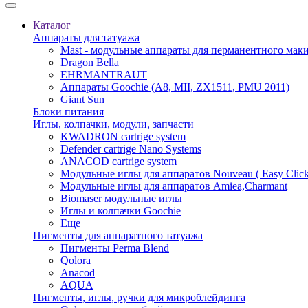
Каталог
Аппараты для татуажа
Mast - модульные аппараты для перманентного мак
Dragon Bella
EHRMANTRAUT
Аппараты Goochie (A8, MII, ZX1511, PMU 2011)
Giant Sun
Блоки питания
Иглы, колпачки, модули, запчасти
KWADRON cartrige system
Defender cartrige Nano Systems
ANACOD cartrige system
Модульные иглы для аппаратов Nouveau ( Easy Click
Модульные иглы для аппаратов Amiea,Charmant
Biomaser модульные иглы
Иглы и колпачки Goochie
Еще
Пигменты для аппаратного татуажа
Пигменты Perma Blend
Qolora
Anacod
AQUA
Пигменты, иглы, ручки для микроблейдинга