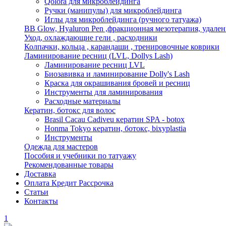
Qolora для микроблейдинга
Ручки (манипулы) для микроблейдинга
Иглы для микроблейдинга (ручного татуажа)
BB Glow, Hyaluron Pen ,фракционная мезотерапия, удален
Уход, охлаждающие гели , расходники
Колпачки, кольца , карандаши , тренировочные коврики
Ламинирование ресниц (LVL, Dollys Lash)
Ламинирование ресниц LVL
Биозавивка и ламинирование Dolly's Lash
Краска для окрашивания бровей и ресниц
Инструменты для ламинирования
Расходные материалы
Кератин, ботокс для волос
Brasil Cacau Cadiveu кератин SPA - botox
Honma Tokyo кератин, ботокс, bixyplastia
Инструменты
Одежда для мастеров
Пособия и учебники по татуажу
Рекомендованные товары
Доставка
Оплата Кредит Рассрочка
Статьи
Контакты
1