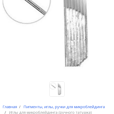
Иглы и колпачки для
оригинальных аппаратов Dragon
Bella ( Тайвань)
Иглы и колпачки GiantSun
My M мезо и BB Glow модули
Главная
Пигменты, иглы, ручки для микроблейдинга
Иглы для микроблейдинга (ручного татуажа)