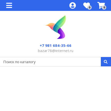
0
0
Все товары
Все товары
Все товары
Все товары
Все товары
Все товары
Mast - модульные аппараты для
KWADRON cartrige system
Пигменты Perma Blend
Qolora для микроблейдинга
Ламинирование ресниц LVL
Brasil Cacau Cadiveu кератин SPA -
перманентного макияжа
botox
Defender cartrige Nano Systems
Qolora
Ручки (манипулы) для
Биозавивка и ламинирование
Dragon Bella
микроблейдинга
Dolly's Lash
Honma Tokyo кератин, ботокс,
+7 981 684-35-66
ANACOD cartrige system
Anacod
bixyplastia
bazar78@internet.ru
EHRMANTRAUT
Иглы для микроблейдинга
Краска для окрашивания бровей и
Модульные иглы для аппаратов
AQUA
(ручного татуажа)
ресниц
Инструменты
Аппараты Goochie (A8, MII, ZX1511,
Nouveau ( Easy Click )
PMU 2011)
Инструменты для ламинирования
Модульные иглы для аппаратов
Giant Sun
Amiea,Charmant
Расходные материалы
Biomaser модульные иглы
Иглы и колпачки Goochie