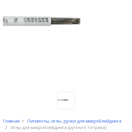
Иглы и колпачки для
оригинальных аппаратов Dragon
Bella ( Тайвань)
Иглы и колпачки GiantSun
My M мезо и BB Glow модули
Главная
Пигменты, иглы, ручки для микроблейдинга
Иглы для микроблейдинга (ручного татуажа)