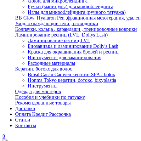
Qolora для микроблейдинга
Ручки (манипулы) для микроблейдинга
Иглы для микроблейдинга (ручного татуажа)
BB Glow, Hyaluron Pen ,фракционная мезотерапия, удален
Уход, охлаждающие гели , расходники
Колпачки, кольца , карандаши , тренировочные коврики
Ламинирование ресниц (LVL, Dollys Lash)
Ламинирование ресниц LVL
Биозавивка и ламинирование Dolly's Lash
Краска для окрашивания бровей и ресниц
Инструменты для ламинирования
Расходные материалы
Кератин, ботокс для волос
Brasil Cacau Cadiveu кератин SPA - botox
Honma Tokyo кератин, ботокс, bixyplastia
Инструменты
Одежда для мастеров
Пособия и учебники по татуажу
Рекомендованные товары
Доставка
Оплата Кредит Рассрочка
Статьи
Контакты
0