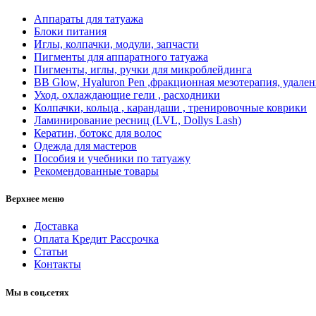
Аппараты для татуажа
Блоки питания
Иглы, колпачки, модули, запчасти
Пигменты для аппаратного татуажа
Пигменты, иглы, ручки для микроблейдинга
BB Glow, Hyaluron Pen ,фракционная мезотерапия, удален
Уход, охлаждающие гели , расходники
Колпачки, кольца , карандаши , тренировочные коврики
Ламинирование ресниц (LVL, Dollys Lash)
Кератин, ботокс для волос
Одежда для мастеров
Пособия и учебники по татуажу
Рекомендованные товары
Верхнее меню
Доставка
Оплата Кредит Рассрочка
Статьи
Контакты
Мы в соц.сетях