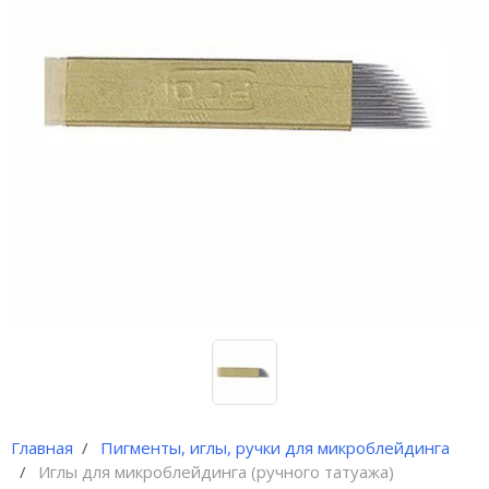
Иглы и колпачки для
оригинальных аппаратов Dragon
Bella ( Тайвань)
Иглы и колпачки GiantSun
My M мезо и BB Glow модули
Главная
Пигменты, иглы, ручки для микроблейдинга
Иглы для микроблейдинга (ручного татуажа)