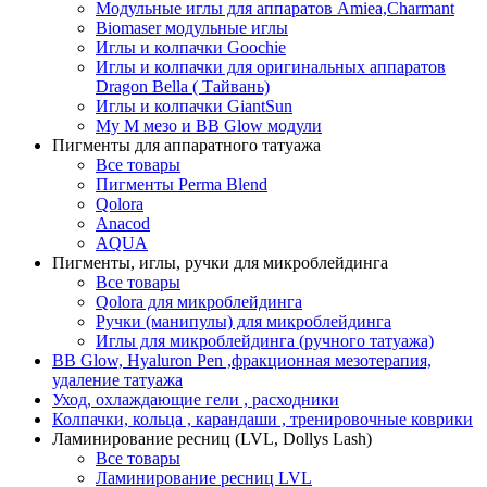
Модульные иглы для аппаратов Amiea,Charmant
Biomaser модульные иглы
Иглы и колпачки Goochie
Иглы и колпачки для оригинальных аппаратов
Dragon Bella ( Тайвань)
Иглы и колпачки GiantSun
My M мезо и BB Glow модули
Пигменты для аппаратного татуажа
Все товары
Пигменты Perma Blend
Qolora
Anacod
AQUA
Пигменты, иглы, ручки для микроблейдинга
Все товары
Qolora для микроблейдинга
Ручки (манипулы) для микроблейдинга
Иглы для микроблейдинга (ручного татуажа)
BB Glow, Hyaluron Pen ,фракционная мезотерапия,
удаление татуажа
Уход, охлаждающие гели , расходники
Колпачки, кольца , карандаши , тренировочные коврики
Ламинирование ресниц (LVL, Dollys Lash)
Все товары
Ламинирование ресниц LVL