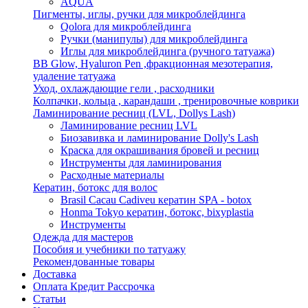
AQUA
Пигменты, иглы, ручки для микроблейдинга
Qolora для микроблейдинга
Ручки (манипулы) для микроблейдинга
Иглы для микроблейдинга (ручного татуажа)
BB Glow, Hyaluron Pen ,фракционная мезотерапия,
удаление татуажа
Уход, охлаждающие гели , расходники
Колпачки, кольца , карандаши , тренировочные коврики
Ламинирование ресниц (LVL, Dollys Lash)
Ламинирование ресниц LVL
Биозавивка и ламинирование Dolly's Lash
Краска для окрашивания бровей и ресниц
Инструменты для ламинирования
Расходные материалы
Кератин, ботокс для волос
Brasil Cacau Cadiveu кератин SPA - botox
Honma Tokyo кератин, ботокс, bixyplastia
Инструменты
Одежда для мастеров
Пособия и учебники по татуажу
Рекомендованные товары
Доставка
Оплата Кредит Рассрочка
Статьи