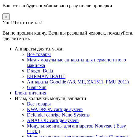
Ваш отзыв будет опубликован сразу после проверки
×
Упс! Что-то не так!
Вы не прошли капчу. Если вы реальный человек, пожалуйста,
сделайте это.
Аппараты для татуажа
Все товары
Mast - модульные аппараты для перманентного
макияжа
Dragon Bella
EHRMANTRAUT
Аппараты Goochie (A8, MII, ZX1511, PMU 2011)
Giant Sun
Блоки питания
Иглы, колпачки, модули, запчасти
Все товары
KWADRON cartrige system
Defender cartrige Nano Systems
ANACOD cartrige system
Модульные иглы для аппаратов Nouveau ( Easy
Click )
Модульные иглы для аппаратов Amiea,Charmant