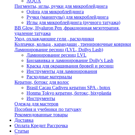
AQUA
Пигменты, иглы, ручки для микроблейдинга
Qolora для микроблейдинга
Ручки (манипулы) для микроблейдинга
Иглы для микроблейдинга (ручного татуажа)
BB Glow, Hyaluron Pen ,фракционная мезотерапия,
удаление татуажа
Уход, охлаждающие гели , расходники
Колпачки, кольца , карандаши , тренировочные коврики
Ламинирование ресниц (LVL, Dollys Lash)
Ламинирование ресниц LVL
Биозавивка и ламинирование Dolly's Lash
Краска для окрашивания бровей и ресниц
Инструменты для ламинирования
Расходные материалы
Кератин, ботокс для волос
Brasil Cacau Cadiveu кератин SPA - botox
Honma Tokyo кератин, ботокс, bixyplastia
Инструменты
Одежда для мастеров
Пособия и учебники по татуажу
Рекомендованные товары
Доставка
Оплата Кредит Рассрочка
Статьи