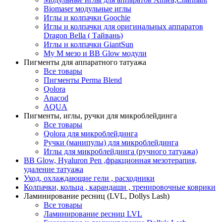
Biomaser модульные иглы
Иглы и колпачки Goochie
Иглы и колпачки для оригинальных аппаратов
Dragon Bella ( Тайвань)
Иглы и колпачки GiantSun
My M мезо и BB Glow модули
Пигменты для аппаратного татуажа
Все товары
Пигменты Perma Blend
Qolora
Anacod
AQUA
Пигменты, иглы, ручки для микроблейдинга
Все товары
Qolora для микроблейдинга
Ручки (манипулы) для микроблейдинга
Иглы для микроблейдинга (ручного татуажа)
BB Glow, Hyaluron Pen ,фракционная мезотерапия,
удаление татуажа
Уход, охлаждающие гели , расходники
Колпачки, кольца , карандаши , тренировочные коврики
Ламинирование ресниц (LVL, Dollys Lash)
Все товары
Ламинирование ресниц LVL