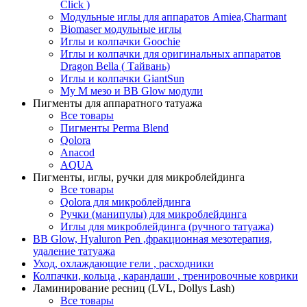
Click )
Модульные иглы для аппаратов Amiea,Charmant
Biomaser модульные иглы
Иглы и колпачки Goochie
Иглы и колпачки для оригинальных аппаратов
Dragon Bella ( Тайвань)
Иглы и колпачки GiantSun
My M мезо и BB Glow модули
Пигменты для аппаратного татуажа
Все товары
Пигменты Perma Blend
Qolora
Anacod
AQUA
Пигменты, иглы, ручки для микроблейдинга
Все товары
Qolora для микроблейдинга
Ручки (манипулы) для микроблейдинга
Иглы для микроблейдинга (ручного татуажа)
BB Glow, Hyaluron Pen ,фракционная мезотерапия,
удаление татуажа
Уход, охлаждающие гели , расходники
Колпачки, кольца , карандаши , тренировочные коврики
Ламинирование ресниц (LVL, Dollys Lash)
Все товары