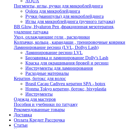
AQUA
Пигменты, иглы, ручки для микроблейдинга
Qolora для микроблейдинга
Ручки (манипулы) для микроблейдинга
Иглы для микроблейдинга (ручного татуажа)
BB Glow, Hyaluron Pen ,фракционная мезотерапия,
удаление татуажа
Уход, охлаждающие гели , расходники
Колпачки, кольца , карандаши , тренировочные коврики
Ламинирование ресниц (LVL, Dollys Lash)
Ламинирование ресниц LVL
Биозавивка и ламинирование Dolly's Lash
Краска для окрашивания бровей и ресниц
Инструменты для ламинирования
Расходные материалы
Кератин, ботокс для волос
Brasil Cacau Cadiveu кератин SPA - botox
Honma Tokyo кератин, ботокс, bixyplastia
Инструменты
Одежда для мастеров
Пособия и учебники по татуажу
Рекомендованные товары
Доставка
Оплата Кредит Рассрочка
Статьи