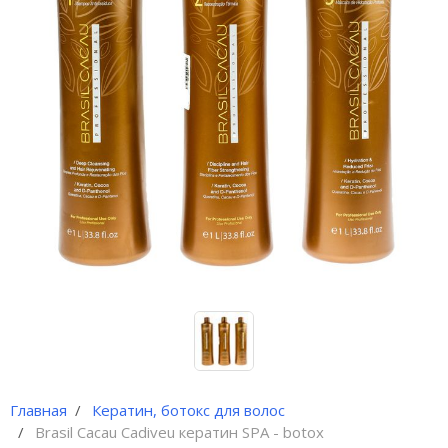
Иглы и колпачки для
оригинальных аппаратов Dragon
Bella ( Тайвань)
Иглы и колпачки GiantSun
My M мезо и BB Glow модули
Главная
Кератин, ботокс для волос
Brasil Cacau Cadiveu кератин SPA - botox