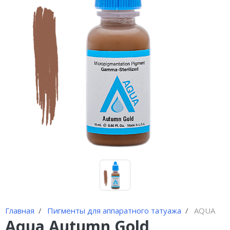
Иглы и колпачки для
оригинальных аппаратов Dragon
Bella ( Тайвань)
Иглы и колпачки GiantSun
My M мезо и BB Glow модули
Главная
Пигменты для аппаратного татуажа
AQUA
Aqua Autumn Gold