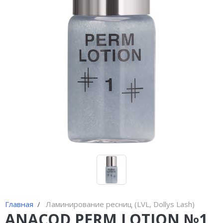
Иглы и колпачки для
оригинальных аппаратов Dragon
Bella ( Тайвань)
Иглы и колпачки GiantSun
My M мезо и BB Glow модули
Главная
Ламинирование ресниц (LVL, Dollys Lash)
ANACOD PERM LOTION №1