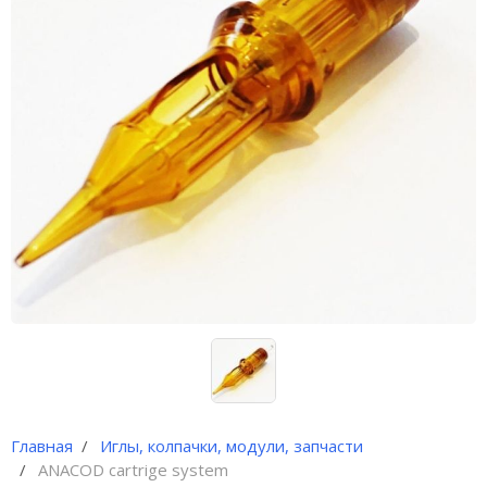
Иглы и колпачки для
оригинальных аппаратов Dragon
Bella ( Тайвань)
Иглы и колпачки GiantSun
My M мезо и BB Glow модули
Главная
Иглы, колпачки, модули, запчасти
ANACOD cartrige system