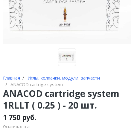
Иглы и колпачки для
оригинальных аппаратов Dragon
Bella ( Тайвань)
Иглы и колпачки GiantSun
My M мезо и BB Glow модули
Главная
Иглы, колпачки, модули, запчасти
ANACOD cartrige system
ANACOD cartridge system
1RLLT ( 0.25 ) - 20 шт.
1 750 руб.
Оставить отзыв