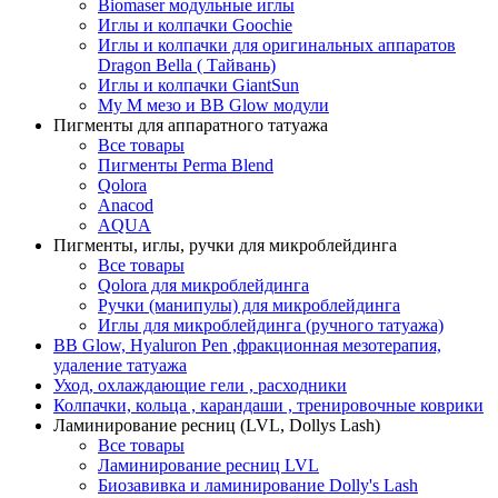
Biomaser модульные иглы
Иглы и колпачки Goochie
Иглы и колпачки для оригинальных аппаратов
Dragon Bella ( Тайвань)
Иглы и колпачки GiantSun
My M мезо и BB Glow модули
Пигменты для аппаратного татуажа
Все товары
Пигменты Perma Blend
Qolora
Anacod
AQUA
Пигменты, иглы, ручки для микроблейдинга
Все товары
Qolora для микроблейдинга
Ручки (манипулы) для микроблейдинга
Иглы для микроблейдинга (ручного татуажа)
BB Glow, Hyaluron Pen ,фракционная мезотерапия,
удаление татуажа
Уход, охлаждающие гели , расходники
Колпачки, кольца , карандаши , тренировочные коврики
Ламинирование ресниц (LVL, Dollys Lash)
Все товары
Ламинирование ресниц LVL
Биозавивка и ламинирование Dolly's Lash