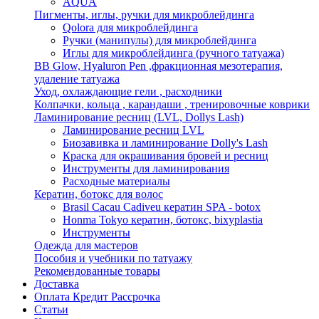
AQUA
Пигменты, иглы, ручки для микроблейдинга
Qolora для микроблейдинга
Ручки (манипулы) для микроблейдинга
Иглы для микроблейдинга (ручного татуажа)
BB Glow, Hyaluron Pen ,фракционная мезотерапия,
удаление татуажа
Уход, охлаждающие гели , расходники
Колпачки, кольца , карандаши , тренировочные коврики
Ламинирование ресниц (LVL, Dollys Lash)
Ламинирование ресниц LVL
Биозавивка и ламинирование Dolly's Lash
Краска для окрашивания бровей и ресниц
Инструменты для ламинирования
Расходные материалы
Кератин, ботокс для волос
Brasil Cacau Cadiveu кератин SPA - botox
Honma Tokyo кератин, ботокс, bixyplastia
Инструменты
Одежда для мастеров
Пособия и учебники по татуажу
Рекомендованные товары
Доставка
Оплата Кредит Рассрочка
Статьи