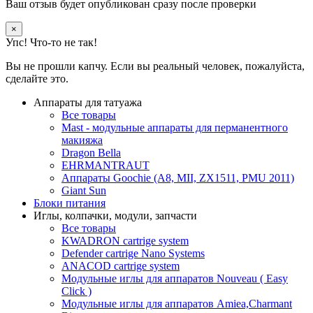
Ваш отзыв будет опубликован сразу после проверки
×
Упс! Что-то не так!
Вы не прошли капчу. Если вы реальный человек, пожалуйста,
сделайте это.
Аппараты для татуажа
Все товары
Mast - модульные аппараты для перманентного
макияжа
Dragon Bella
EHRMANTRAUT
Аппараты Goochie (A8, MII, ZX1511, PMU 2011)
Giant Sun
Блоки питания
Иглы, колпачки, модули, запчасти
Все товары
KWADRON cartrige system
Defender cartrige Nano Systems
ANACOD cartrige system
Модульные иглы для аппаратов Nouveau ( Easy
Click )
Модульные иглы для аппаратов Amiea,Charmant